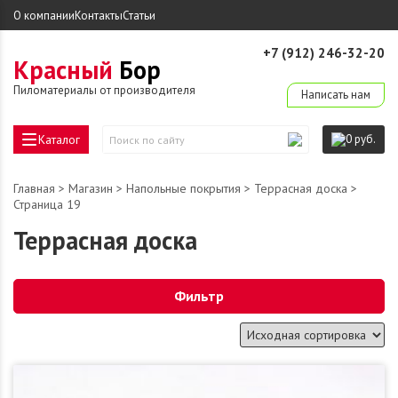
О компании
Контакты
Статьи
+7 (912) 246-32-20
Красный
Бор
derevo-ek@mail.ru
Пиломатериалы от производителя
Написать нам
Каталог
0 руб.
Поиск
по
сайту
Главная
>
Магазин
>
Напольные покрытия
>
Террасная доска
>
Страница 19
Террасная доска
Фильтр