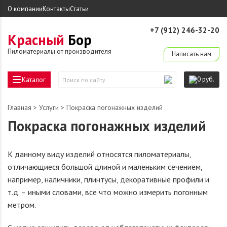
О компании
Контакты
Статьи
+7 (912) 246-32-20
Красный
Бор
derevo-ek@mail.ru
Пиломатериалы от производителя
Написать нам
Каталог
0 руб.
Поиск
по
сайту
Главная
>
Услуги
> Покраска погонажных изделий
Покраска погонажных изделий
К данному виду изделий относятся пиломатериалы,
отличающиеся большой длиной и маленьким сечением,
например, наличники, плинтусы, декоративные профили и
т.д. – иными словами, все что можно измерить погонным
метром.