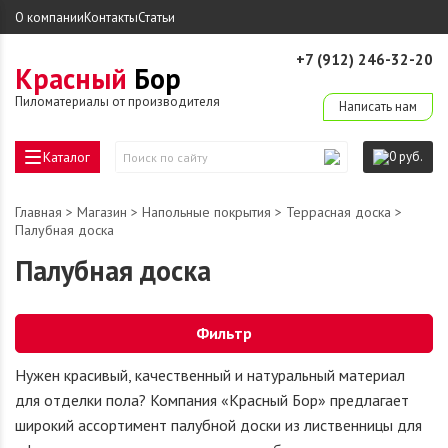
О компании
Контакты
Статьи
+7 (912) 246-32-20
Красный
Бор
derevo-ek@mail.ru
Пиломатериалы от производителя
Написать нам
Каталог
0 руб.
Поиск
по
сайту
Главная
>
Магазин
>
Напольные покрытия
>
Террасная доска
>
Палубная доска
Палубная доска
Фильтр
Нужен красивый, качественный и натуральный материал
для отделки пола? Компания «Красный Бор» предлагает
широкий ассортимент палубной доски из лиственницы для