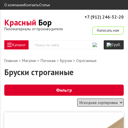
О компании
Контакты
Статьи
+7 (912) 246-32-20
Красный
Бор
derevo-ek@mail.ru
Пиломатериалы от производителя
Написать нам
Каталог
0 руб.
Поиск
по
сайту
Главная
>
Магазин
>
Погонаж
>
Бруски
> Строганные
Бруски строганные
Фильтр