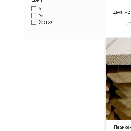
СОРТ
A
Цена, м2
АВ
Экстра
Планкен