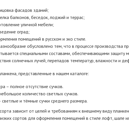
ицовка фасадов зданий;
елка балконов, беседок, лоджий и террас;
отовление уличной мебели;
ведение оград;
рмления помещений в русском и эко стиле.
разнообразие обусловлено тем, что в процессе производства п
тывается специальными составами, обеспечивающими защиту ма
ствия солнечных лучей, перепадов температур, влажности и де
планкена, представленные в нашем каталоге:
тра – полное отсутствие сучков.
 небольшое количество светлых сучков.
– светлые и тёмные сучки среднего размера.
сорта зависит от целей и требованиям к внешнему виду планкена
низких сортов для оформления помещений в стиле лофт, шале ил