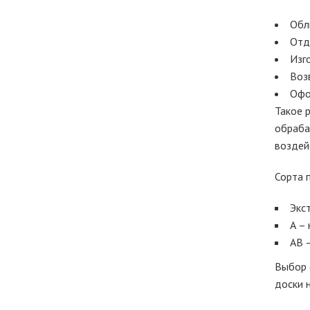
Обл
Отд
Изг
Воз
Офо
Такое 
обраба
воздей
Сорта 
Экс
А –
АВ 
Выбор 
доски 