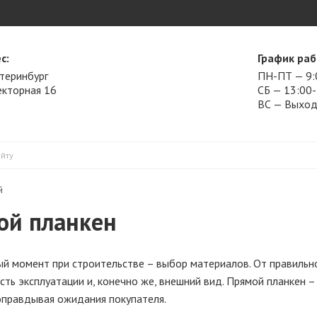
с:
График раб
атеринбург
ПН-ПТ — 9:
Векторная 16
СБ — 13:00
ВС — Выхо
й
ой планкен
й момент при строительстве – выбор материалов. От правильно
ть эксплуатации и, конечно же, внешний вид. Прямой планкен –
оправдывая ожидания покупателя.