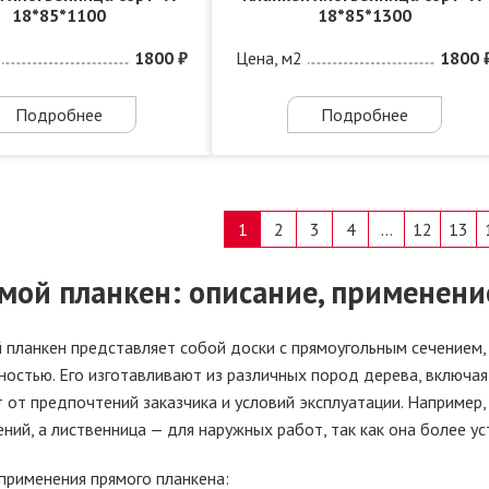
18*85*1100
18*85*1300
1800 ₽
Цена, м2
1800 
Подробнее
Подробнее
1
2
3
4
…
12
13
мой планкен: описание, применение
 планкен представляет собой доски с прямоугольным сечением,
ностью. Его изготавливают из различных пород дерева, включая
т от предпочтений заказчика и условий эксплуатации. Например
ний, а лиственница — для наружных работ, так как она более у
применения прямого планкена: