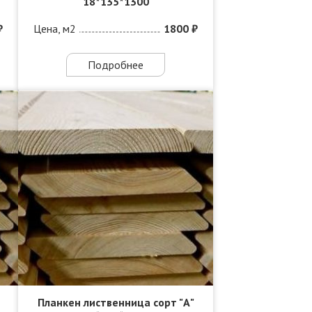
18*135*1300
₽
Цена, м2
1800 ₽
Подробнее
Планкен лиственница сорт "А"