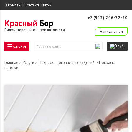
О компании
Контакты
Статьи
+7 (912) 246-32-20
Красный
Бор
derevo-ek@mail.ru
Пиломатериалы от производителя
Написать нам
Каталог
0 руб.
Поиск
по
сайту
Главная
>
Услуги
>
Покраска погонажных изделий
> Покраска
вагонки