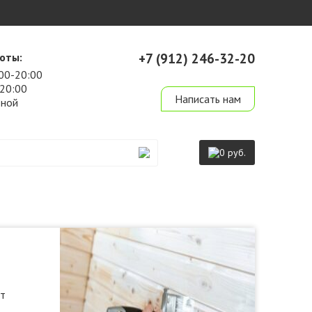
оты:
+7 (912) 246-32-20
00-20:00
derevo-ek@mail.ru
-20:00
Написать нам
дной
0 руб.
от