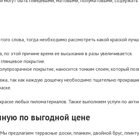
ни могут быть глянцевыми, матовыми, полуматовыми, содержать
того слова, тогда необходимо рассмотреть какой краской лучш
а, по этой причине время ее высыхания в разы увеличивается.
 глянцевое покрытие.
олупрозрачное покрытие, наносится тонким слоем, который позв
ажа, так как каждую дощечку необходимо тщательно прокрашив
аске.
окраске любых пиломатериалов. Также выполняем услуги по ант
нную по выгодной цене
Мы предлагаем террасные доски, планкен, двойной брус, плинт