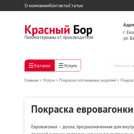
О компании
Контакты
Статьи
Красный
Бор
Адре
г. Ек
Пиломатериалы от производителя
ул. 
Каталог
Услуги
Поиск
по
Главная
>
Услуги
>
Покраска погонажных изделий
> Покрас
сайту
Покраска евровагонки
Евровагонка – доска, предназначенная для вну