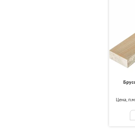
Брус
Цена, п.м