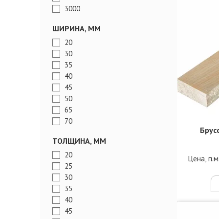
3000
ШИРИНА, ММ
20
30
35
40
45
50
65
70
Брус
ТОЛЩИНА, ММ
20
Цена, п.м
25
30
35
40
45