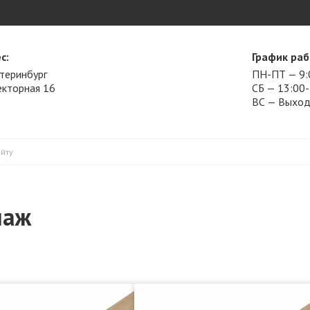
с:
График раб
атеринбург
ПН-ПТ — 9:
Векторная 16
СБ — 13:00
ВС — Выхо
наж