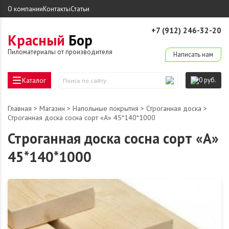
О компании
Контакты
Статьи
+7 (912) 246-32-20
Красный
Бор
derevo-ek@mail.ru
Пиломатериалы от производителя
Написать нам
Каталог
0 руб.
Поиск
по
сайту
Главная
>
Магазин
>
Напольные покрытия
>
Строганная доска
>
Строганная доска сосна сорт «А» 45*140*1000
Строганная доска сосна сорт «А»
45*140*1000