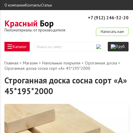
О компании
Контакты
Статьи
+7 (912) 246-32-20
Красный
Бор
derevo-ek@mail.ru
Пиломатериалы от производителя
Написать нам
Каталог
0 руб.
Поиск
по
сайту
Главная
>
Магазин
>
Напольные покрытия
>
Строганная доска
>
Строганная доска сосна сорт «А» 45*195*2000
Строганная доска сосна сорт «А»
45*195*2000