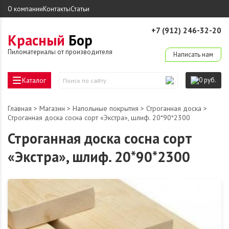
О компании
Контакты
Статьи
+7 (912) 246-32-20
Красный
Бор
derevo-ek@mail.ru
Пиломатериалы от производителя
Написать нам
Каталог
0 руб.
Поиск
по
сайту
Главная
>
Магазин
>
Напольные покрытия
>
Строганная доска
>
Строганная доска сосна сорт «Экстра», шлиф. 20*90*2300
Строганная доска сосна сорт
«Экстра», шлиф. 20*90*2300