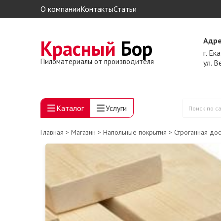
О компании
Контакты
Статьи
Красный
Бор
Адре
г. Ек
Пиломатериалы от производителя
ул. 
Каталог
Услуги
Поиск
по
Главная
>
Магазин
>
Напольные покрытия
>
Строганная дос
сайту