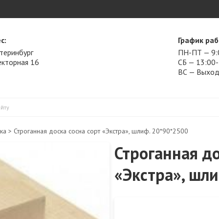
с:
График раб
атеринбург
ПН-ПТ — 9:
Векторная 16
СБ — 13:00
ВС — Выхо
ка
> Строганная доска сосна сорт «Экстра», шлиф. 20*90*2500
Строганная до
«Экстра», шли