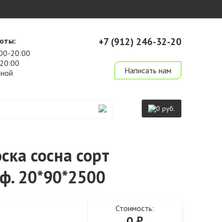
оты:
+7 (912) 246-32-20
00-20:00
derevo-ek@mail.ru
-20:00
Написать нам
дной
0 руб.
ска сосна сорт
ф. 20*90*2500
Стоимость:
0
₽