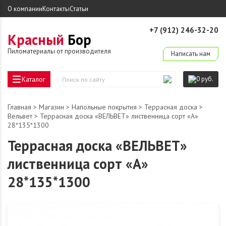
О компании
Контакты
Статьи
+7 (912) 246-32-20
Красный
Бор
derevo-ek@mail.ru
Пиломатериалы от производителя
Написать нам
Каталог
0 руб.
Поиск
по
сайту
Главная
>
Магазин
>
Напольные покрытия
>
Террасная доска
>
Вельвет
> Террасная доска «ВЕЛЬВЕТ» лиственница сорт «А»
28*135*1300
Террасная доска «ВЕЛЬВЕТ»
лиственница сорт «А»
28*135*1300