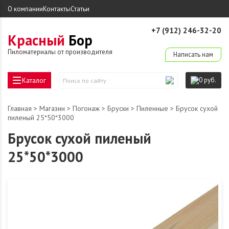
О компании
Контакты
Статьи
+7 (912) 246-32-20
Красный
Бор
derevo-ek@mail.ru
Пиломатериалы от производителя
Написать нам
Каталог
0 руб.
Поиск
по
сайту
Главная
>
Магазин
>
Погонаж
>
Бруски
>
Пиленные
> Брусок сухой
пиленый 25*50*3000
Брусок сухой пиленый
25*50*3000