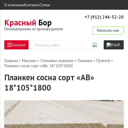
О компании
Контакты
Статьи
+7 (912) 246-32-20
Красный
Бор
derevo-ek@mail.ru
Пиломатериалы от производителя
Написать нам
Каталог
0 руб.
Поиск
по
сайту
Главная
>
Магазин
>
Стеновые изделия
>
Планкен
>
Прямой
>
Планкен сосна сорт «АВ» 18*105*1800
Планкен сосна сорт «АВ»
18*105*1800