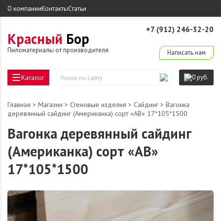
О компании
Контакты
Статьи
+7 (912) 246-32-20
Красный
Бор
derevo-ek@mail.ru
Пиломатериалы от производителя
Написать нам
Каталог
0 руб.
Поиск
по
сайту
Главная
>
Магазин
>
Стеновые изделия
>
Сайдинг
> Вагонка
деревянный сайдинг (Американка) сорт «АВ» 17*105*1500
Вагонка деревянный сайдинг
(Американка) сорт «АВ»
17*105*1500